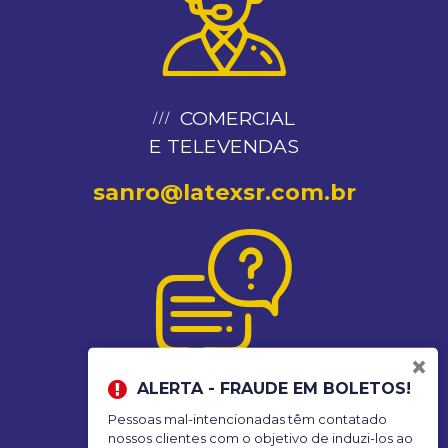
COMERCIAL
E TELEVENDAS
sanro@latexsr.com.br
×
ALERTA - FRAUDE EM BOLETOS!
SAC ATENDIMENTO
Pessoas mal-intencionadas têm contatado
AO CONSUMIDOR
nossos clientes com o objetivo de induzi-los ao