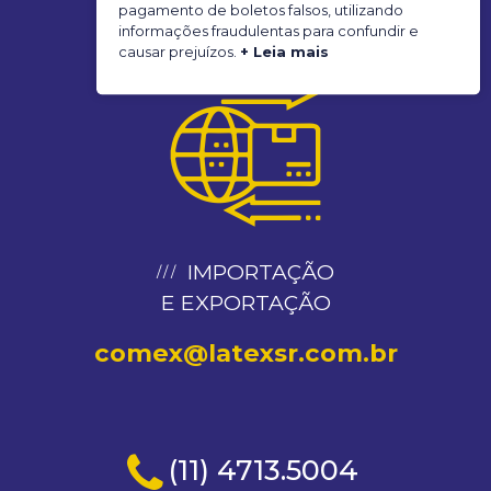
pagamento de boletos falsos, utilizando
informações fraudulentas para confundir e
latex@latexsr.com.br
causar prejuízos.
+ Leia mais
IMPORTAÇÃO
E EXPORTAÇÃO
comex@latexsr.com.br
(11) 4713.5004