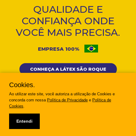
QUALIDADE E
CONFIANÇA ONDE
VOCÊ MAIS PRECISA.
EMPRESA 100%
CONHEÇA A LÁTEX SÃO ROQUE
Cookies.
Ao utilizar este site, você autoriza a utilização de Cookies e
concorda com nossa
Política de Privacidade
e
Política de
Cookies
.
Copyright © 2020 Luvas Sanro - Todos os direitos
reservados.
Entendi
CATÁLOGO COMPLETO
Desenvolvido por