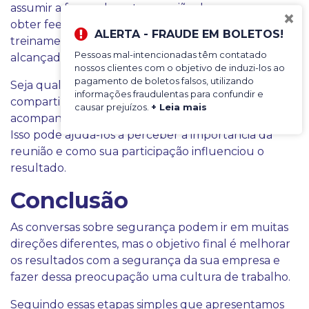
assumir a forma de outra reunião de segurança para
×
obter feedback da reunião inicial. Confira se o
ALERTA - FRAUDE EM BOLETOS!
treinamento foi positivo ou se outros objetivos foram
Pessoas mal-intencionadas têm contatado
alcançados.
nossos clientes com o objetivo de induzi-los ao
pagamento de boletos falsos, utilizando
Seja qual for sua escolha, certifique-se de
informações fraudulentas para confundir e
compartilhar todos os detalhes de
causar prejuízos.
+ Leia mais
acompanhamento com os participantes da reunião.
Isso pode ajudá-los a perceber a importância da
reunião e como sua participação influenciou o
resultado.
Conclusão
As conversas sobre segurança podem ir em muitas
direções diferentes, mas o objetivo final é melhorar
os resultados com a segurança da sua empresa e
fazer dessa preocupação uma cultura de trabalho.
Seguindo essas etapas simples que apresentamos